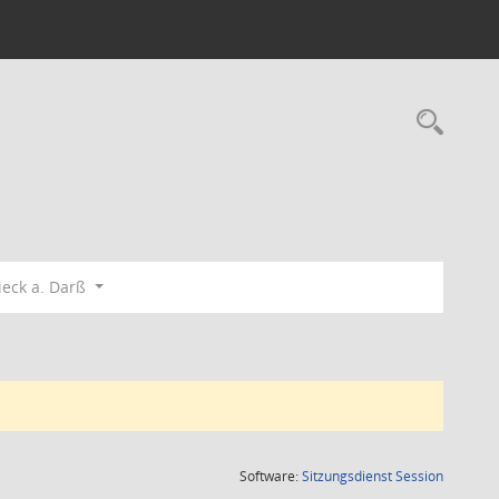
Rec
eck a. Darß
(Wird in
Software:
Sitzungsdienst
Session