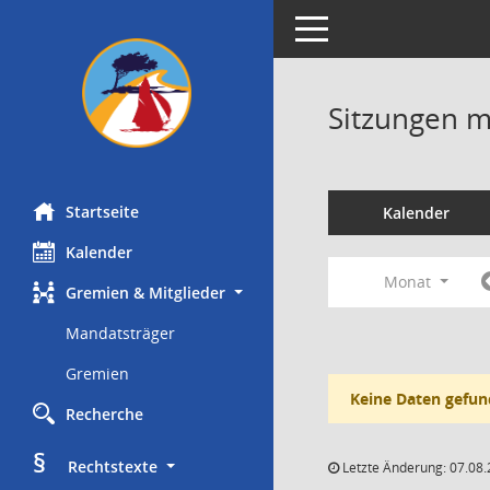
Toggle navigation
Sitzungen mi
Startseite
Kalender
Kalender
Monat
Gremien & Mitglieder
Mandatsträger
Gremien
Keine Daten gefun
Recherche
§
     Rechtstexte
Letzte Änderung: 07.08.