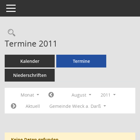
Toggle navigation
Rechercheauswahl
Termine 2011
Kalender
Termine
Niederschriften
Monat
August
2011
Aktuell
Gemeinde Wieck a. Darß
Keine Daten gefunden.