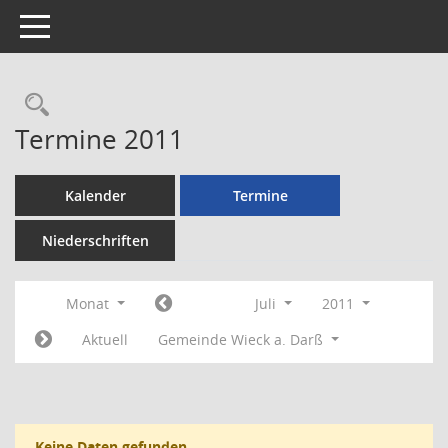
Toggle navigation
Rechercheauswahl
Termine 2011
Kalender
Termine
Niederschriften
Monat
Juli
2011
Aktuell
Gemeinde Wieck a. Darß
Keine Daten gefunden.