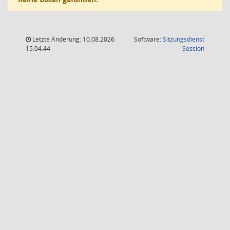
Letzte Änderung: 10.08.2026
Software:
Sitzungsdienst
(Wird in
15:04:44
Session