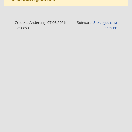
Letzte Änderung: 07.08.2026
Software:
Sitzungsdienst
(Wird in
17:03:50
Session