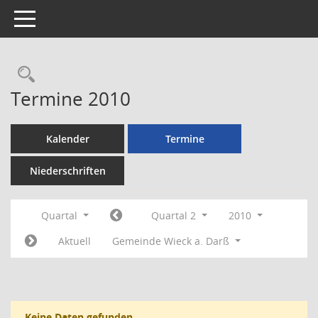
Toggle navigation
Rechercheauswahl
Termine 2010
Kalender
Termine
Niederschriften
Quartal
Quartal 2
2010
Aktuell
Gemeinde Wieck a. Darß
Keine Daten gefunden.