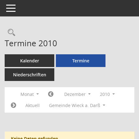
Toggle navigation
Rechercheauswahl
Termine 2010
Kalender
Termine
Niederschriften
Monat
Dezember
2010
Aktuell
Gemeinde Wieck a. Darß
Keine Daten gefunden.