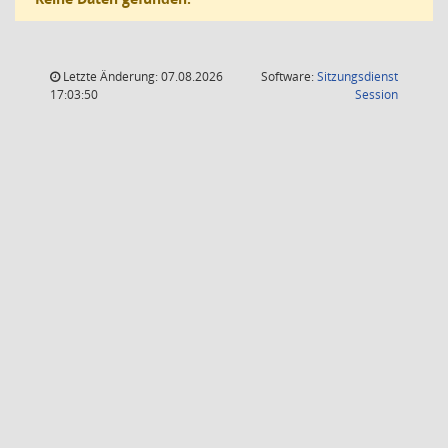
Letzte Änderung: 07.08.2026
Software:
Sitzungsdienst
(Wird in
17:03:50
Session