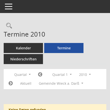
Toggle navigation
Rechercheauswahl
Termine 2010
Kalender
Termine
Niederschriften
Quartal
Quartal 1
2010
Aktuell
Gemeinde Wieck a. Darß
Keine Daten gefunden.