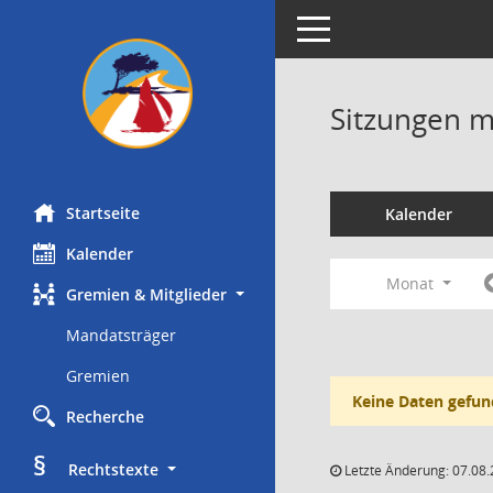
Toggle navigation
Sitzungen mi
Startseite
Kalender
Kalender
Monat
Gremien & Mitglieder
Mandatsträger
Gremien
Keine Daten gefun
Recherche
§
     Rechtstexte
Letzte Änderung: 07.08.