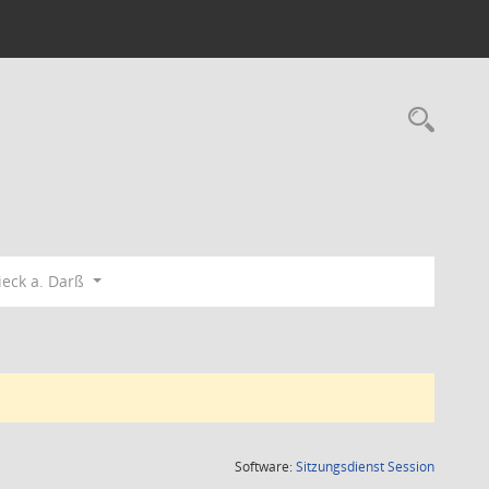
Rec
eck a. Darß
(Wird in
Software:
Sitzungsdienst
Session