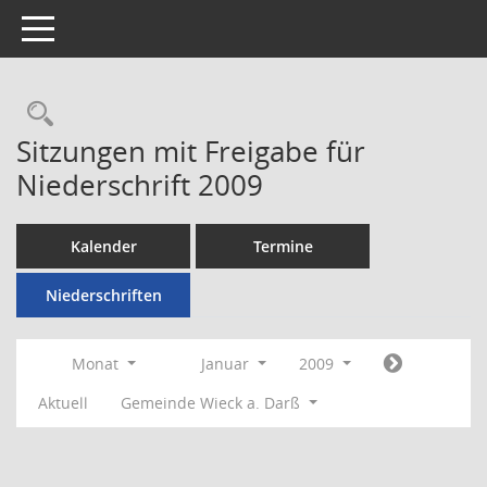
Toggle navigation
Rechercheauswahl
Sitzungen mit Freigabe für
Niederschrift 2009
Kalender
Termine
Niederschriften
Monat
Januar
2009
Aktuell
Gemeinde Wieck a. Darß