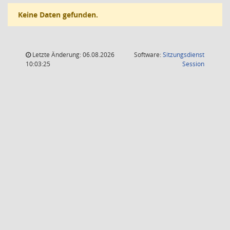
Keine Daten gefunden.
Letzte Änderung: 06.08.2026
Software:
Sitzungsdienst
(Wird in
10:03:25
Session