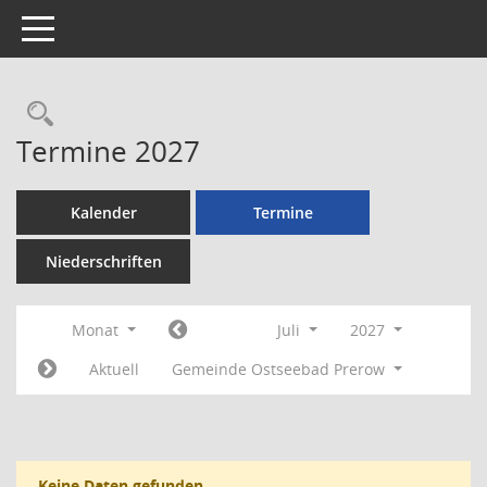
Toggle navigation
Rechercheauswahl
Termine 2027
Kalender
Termine
Niederschriften
Monat
Juli
2027
Aktuell
Gemeinde Ostseebad Prerow
Keine Daten gefunden.