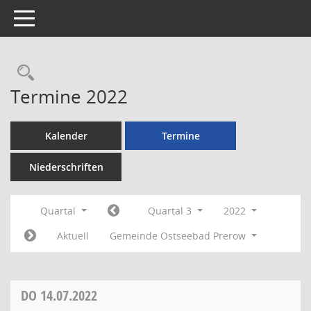
Toggle navigation
Rechercheauswahl
Termine 2022
Kalender
Termine
Niederschriften
Quartal
Quartal 3
2022
Aktuell
Gemeinde Ostseebad Prerow
DO
14.07.2022