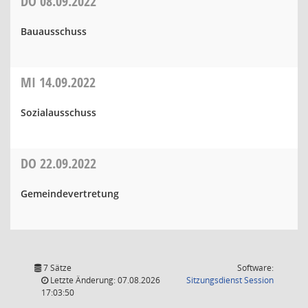
DO
08.09.2022
Bauausschuss
MI
14.09.2022
Sozialausschuss
DO
22.09.2022
Gemeindevertretung
7 Sätze
Software:
(Wird in
Letzte Änderung: 07.08.2026
Sitzungsdienst
Session
17:03:50