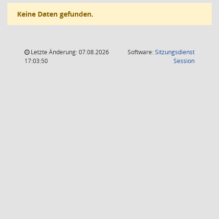
Keine Daten gefunden.
Letzte Änderung: 07.08.2026
Software:
Sitzungsdienst
(Wird in
17:03:50
Session