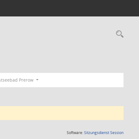
Rec
tseebad Prerow
(Wird in
Software:
Sitzungsdienst
Session