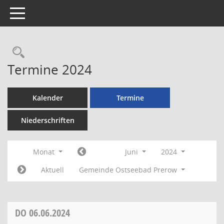
Toggle navigation
Rechercheauswahl
Termine 2024
Kalender
Termine
Niederschriften
Monat
Juni
2024
Aktuell
Gemeinde Ostseebad Prerow
DO
06.06.2024