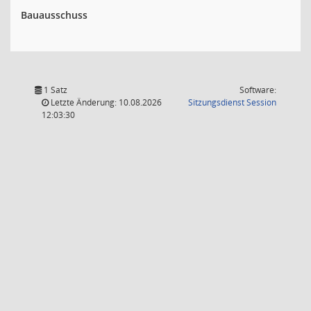
Bauausschuss
1 Satz
Software:
(Wird in
Letzte Änderung: 10.08.2026
Sitzungsdienst
Session
12:03:30