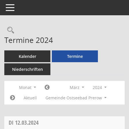
Toggle navigation
Rechercheauswahl
Termine 2024
Kalender
Termine
Niederschriften
Monat
März
2024
Aktuell
Gemeinde Ostseebad Prerow
DI
12.03.2024