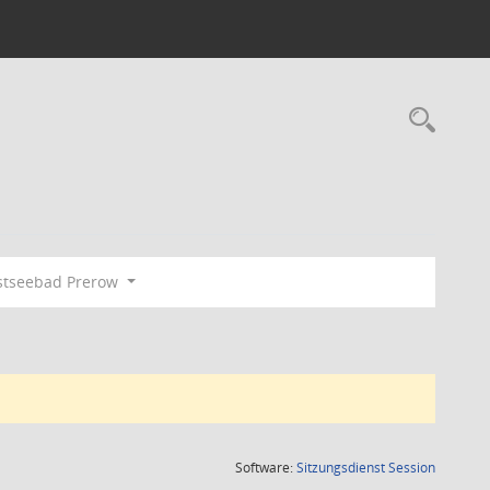
Rec
tseebad Prerow
(Wird in
Software:
Sitzungsdienst
Session