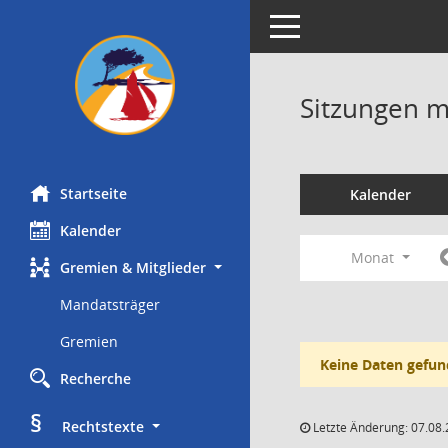
Toggle navigation
Sitzungen mi
Startseite
Kalender
Kalender
Monat
Gremien & Mitglieder
Mandatsträger
Gremien
Keine Daten gefun
Recherche
§
     Rechtstexte
Letzte Änderung: 07.08.