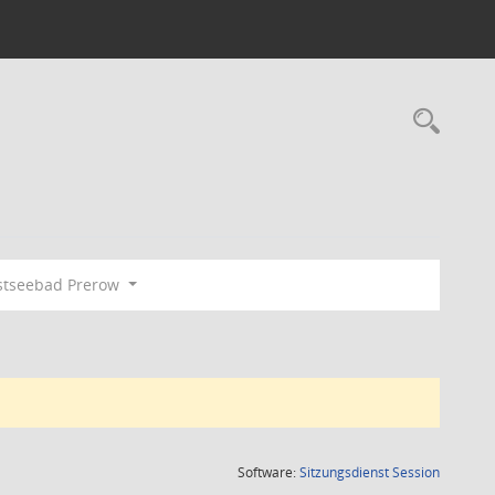
Rec
tseebad Prerow
(Wird in
Software:
Sitzungsdienst
Session