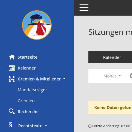
Toggle navigation
Sitzungen mi
Startseite
Kalender
Kalender
Monat
Gremien & Mitglieder
Mandatsträger
Gremien
Keine Daten gefun
Recherche
§
     Rechtstexte
Letzte Änderung: 07.08.