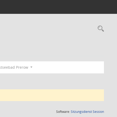
Rec
tseebad Prerow
(Wird in
Software:
Sitzungsdienst
Session