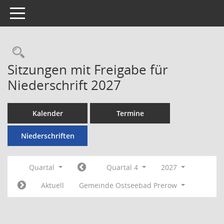
Toggle navigation
Rechercheauswahl
Sitzungen mit Freigabe für
Niederschrift 2027
Kalender
Termine
Niederschriften
Quartal
Quartal 4
2027
Aktuell
Gemeinde Ostseebad Prerow