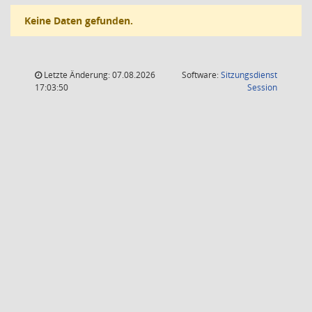
Keine Daten gefunden.
Letzte Änderung: 07.08.2026
Software:
Sitzungsdienst
(Wird in
17:03:50
Session