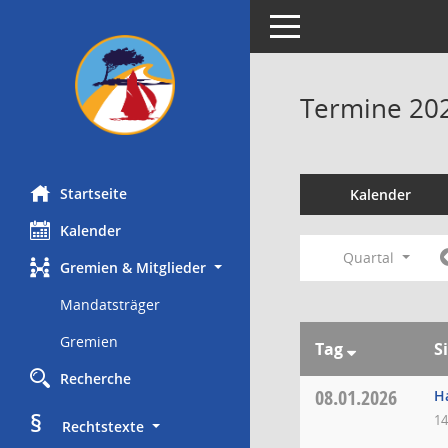
Toggle navigation
Termine 20
Startseite
Kalender
Kalender
Quartal
Gremien & Mitglieder
Mandatsträger
Gremien
Tag
S
Recherche
08.01.2026
H
§
14
     Rechtstexte