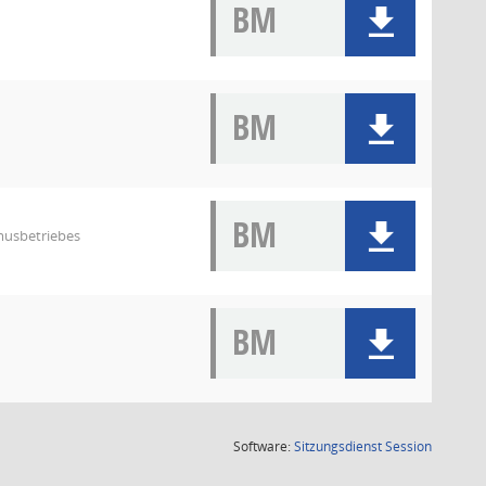
BM
BM
BM
musbetriebes
BM
(Wird in
Software:
Sitzungsdienst
Session