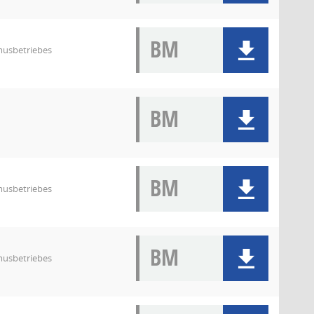
BM
musbetriebes
BM
BM
musbetriebes
BM
musbetriebes