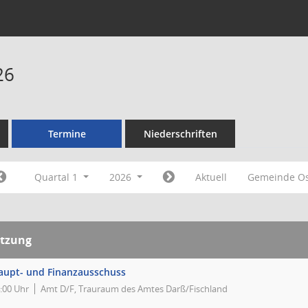
26
Termine
Niederschriften
Quartal 1
2026
Aktuell
Gemeinde Os
itzung
aupt- und Finanzausschuss
:00 Uhr
Amt D/F, Trauraum des Amtes Darß/Fischland