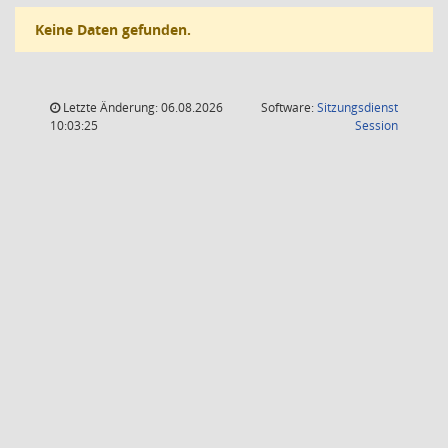
Keine Daten gefunden.
Letzte Änderung: 06.08.2026
Software:
Sitzungsdienst
(Wird in
10:03:25
Session