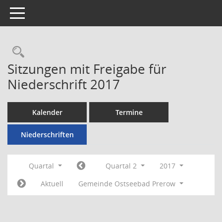
Toggle navigation
Rechercheauswahl
Sitzungen mit Freigabe für
Niederschrift 2017
Kalender
Termine
Niederschriften
Quartal
Quartal 2
2017
Aktuell
Gemeinde Ostseebad Prerow