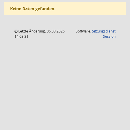
Keine Daten gefunden.
Letzte Änderung: 06.08.2026
Software:
Sitzungsdienst
(Wird in
14:03:31
Session