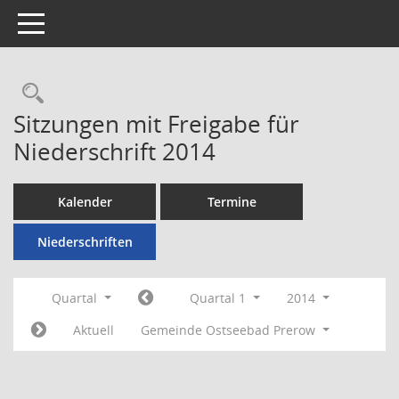
Toggle navigation
Rechercheauswahl
Sitzungen mit Freigabe für
Niederschrift 2014
Kalender
Termine
Niederschriften
Quartal
Quartal 1
2014
Aktuell
Gemeinde Ostseebad Prerow