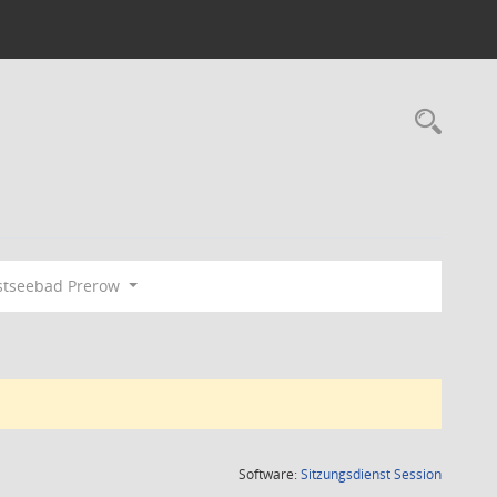
Rec
tseebad Prerow
(Wird in
Software:
Sitzungsdienst
Session