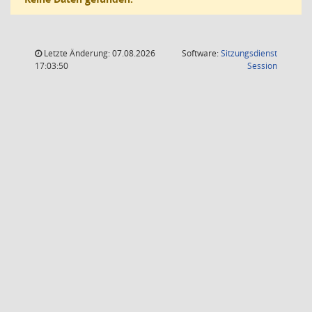
Letzte Änderung: 07.08.2026
Software:
Sitzungsdienst
(Wird in
17:03:50
Session