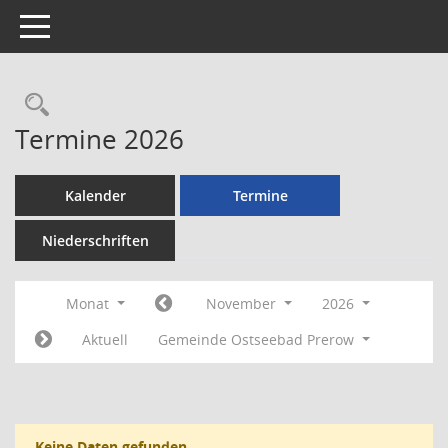
Toggle navigation
Rechercheauswahl
Termine 2026
Kalender
Termine
Niederschriften
Monat
November
2026
Aktuell
Gemeinde Ostseebad Prerow
Keine Daten gefunden.