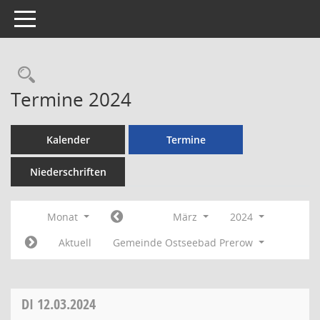
Toggle navigation
Rechercheauswahl
Termine 2024
Kalender
Termine
Niederschriften
Monat
März
2024
Aktuell
Gemeinde Ostseebad Prerow
DI
12.03.2024