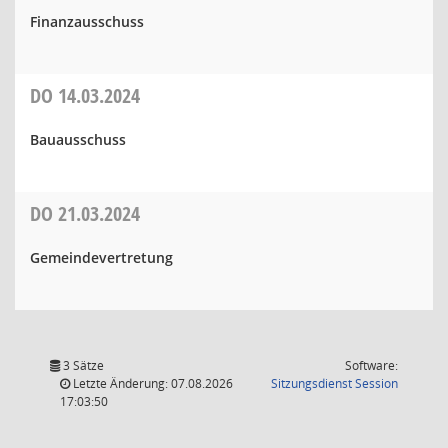
Finanzausschuss
DO
14.03.2024
Bauausschuss
DO
21.03.2024
Gemeindevertretung
3 Sätze
Software:
(Wird in
Letzte Änderung: 07.08.2026
Sitzungsdienst
Session
17:03:50