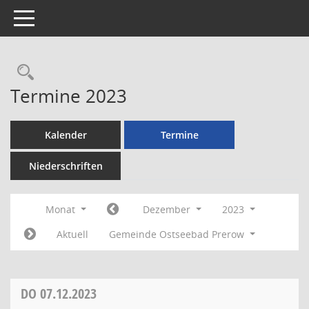
Toggle navigation
Rechercheauswahl
Termine 2023
Kalender
Termine
Niederschriften
Monat
Dezember
2023
Aktuell
Gemeinde Ostseebad Prerow
DO
07.12.2023