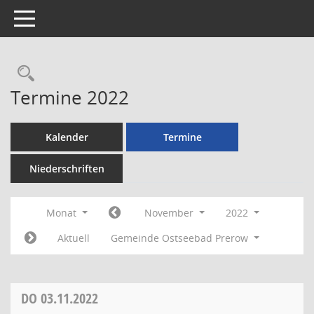
Toggle navigation
Rechercheauswahl
Termine 2022
Kalender
Termine
Niederschriften
Monat
November
2022
Aktuell
Gemeinde Ostseebad Prerow
DO
03.11.2022