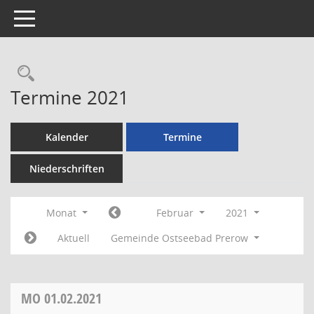
Toggle navigation
Rechercheauswahl
Termine 2021
Kalender
Termine
Niederschriften
Monat
Februar
2021
Aktuell
Gemeinde Ostseebad Prerow
MO
01.02.2021