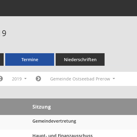
19
Termine
Niederschriften
2019
Gemeinde Ostseebad Prerow
Sitzung
Gemeindevertretung
Haupt- und Finanzausschuss