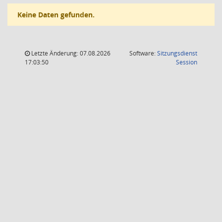
Keine Daten gefunden.
Letzte Änderung: 07.08.2026
Software:
Sitzungsdienst
(Wird in
17:03:50
Session