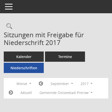
Toggle navigation
Rechercheauswahl
Sitzungen mit Freigabe für
Niederschrift 2017
Kalender
Termine
Niederschriften
Monat
September
2017
Aktuell
Gemeinde Ostseebad Prerow