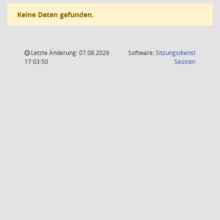
Keine Daten gefunden.
Letzte Änderung: 07.08.2026
Software:
Sitzungsdienst
(Wird in
17:03:50
Session