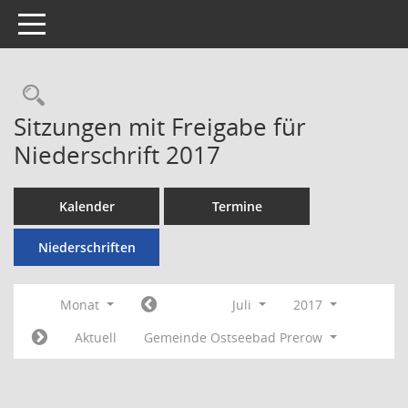
Toggle navigation
Rechercheauswahl
Sitzungen mit Freigabe für
Niederschrift 2017
Kalender
Termine
Niederschriften
Monat
Juli
2017
Aktuell
Gemeinde Ostseebad Prerow