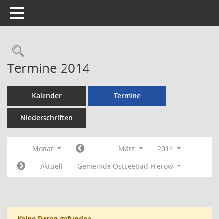
Toggle navigation
Rechercheauswahl
Termine 2014
Kalender
Termine
Niederschriften
Monat
März
2014
Aktuell
Gemeinde Ostseebad Prerow
Keine Daten gefunden.