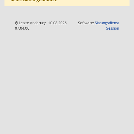
Letzte Änderung: 10.08.2026
Software:
Sitzungsdienst
(Wird in
07:04:06
Session