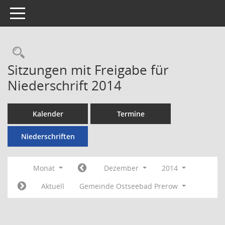
Toggle navigation
Rechercheauswahl
Sitzungen mit Freigabe für
Niederschrift 2014
Kalender
Termine
Niederschriften
Monat
Dezember
2014
Aktuell
Gemeinde Ostseebad Prerow