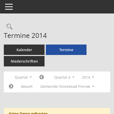
Toggle navigation
Rechercheauswahl
Termine 2014
Kalender
Termine
Niederschriften
Quartal
Quartal 4
2014
Aktuell
Gemeinde Ostseebad Prerow
Keine Daten gefunden.