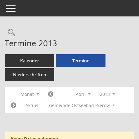
Toggle navigation
Rechercheauswahl
Termine 2013
Kalender
Termine
Niederschriften
Monat
April
2013
Aktuell
Gemeinde Ostseebad Prerow
Keine Daten gefunden.