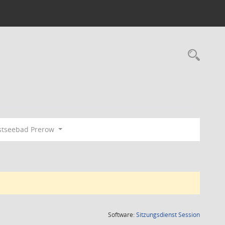
Rec
tseebad Prerow
(Wird in
Software:
Sitzungsdienst
Session