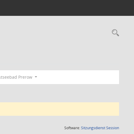
Rec
tseebad Prerow
(Wird in
Software:
Sitzungsdienst
Session