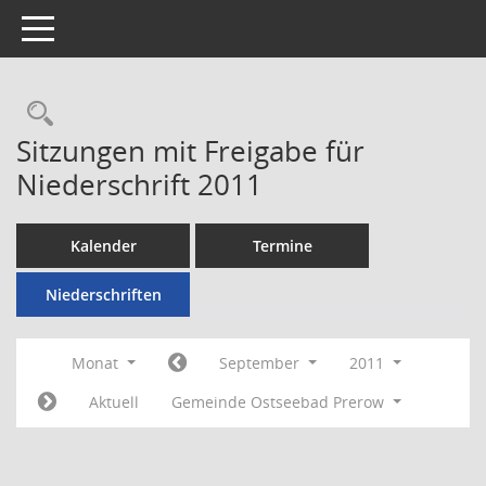
Toggle navigation
Rechercheauswahl
Sitzungen mit Freigabe für
Niederschrift 2011
Kalender
Termine
Niederschriften
Monat
September
2011
Aktuell
Gemeinde Ostseebad Prerow