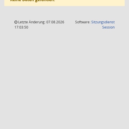
Letzte Änderung: 07.08.2026
Software:
Sitzungsdienst
(Wird in
17:03:50
Session