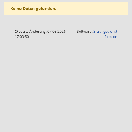
Keine Daten gefunden.
Letzte Änderung: 07.08.2026
Software:
Sitzungsdienst
(Wird in
17:03:50
Session