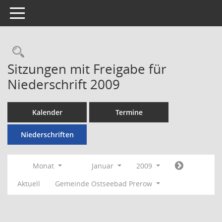
Toggle navigation
Rechercheauswahl
Sitzungen mit Freigabe für
Niederschrift 2009
Kalender
Termine
Niederschriften
Monat
Januar
2009
Aktuell
Gemeinde Ostseebad Prerow