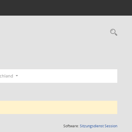
Rec
schland
(Wird in
Software:
Sitzungsdienst
Session