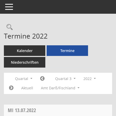
Toggle navigation
Rechercheauswahl
Termine 2022
Kalender
Termine
Niederschriften
Quartal
Quartal 3
2022
Aktuell
Amt Darß/Fischland
MI
13.07.2022