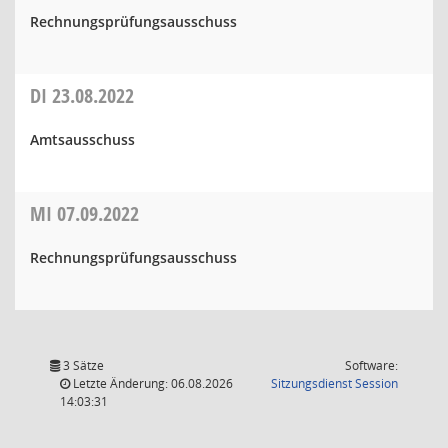
Rechnungsprüfungsausschuss
DI
23.08.2022
Amtsausschuss
MI
07.09.2022
Rechnungsprüfungsausschuss
3 Sätze
Software:
(Wird in
Letzte Änderung: 06.08.2026
Sitzungsdienst
Session
14:03:31