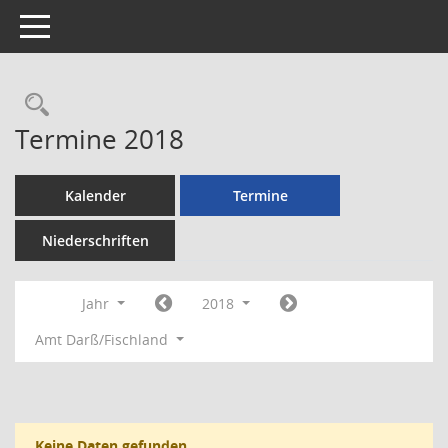
Toggle navigation
Rechercheauswahl
Termine 2018
Kalender
Termine
Niederschriften
Jahr
2018
Amt Darß/Fischland
Keine Daten gefunden.