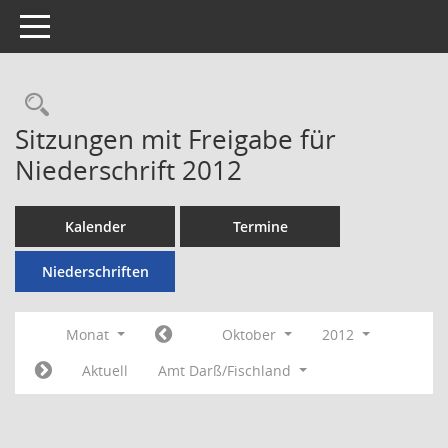
Toggle navigation
Rechercheauswahl
Sitzungen mit Freigabe für
Niederschrift 2012
Kalender
Termine
Niederschriften
Monat
Oktober
2012
Aktuell
Amt Darß/Fischland