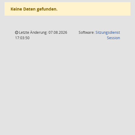
Keine Daten gefunden.
Letzte Änderung: 07.08.2026
Software:
Sitzungsdienst
(Wird in
17:03:50
Session