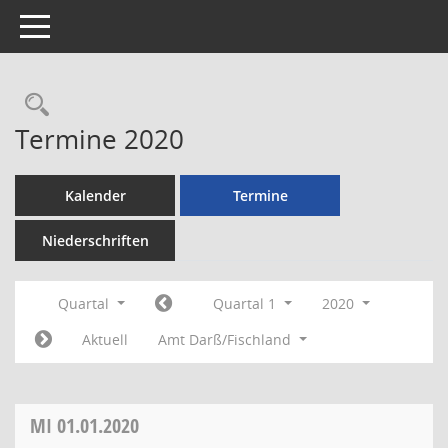
Toggle navigation
Rechercheauswahl
Termine 2020
Kalender
Termine
Niederschriften
Quartal
Quartal 1
2020
Aktuell
Amt Darß/Fischland
MI
01.01.2020