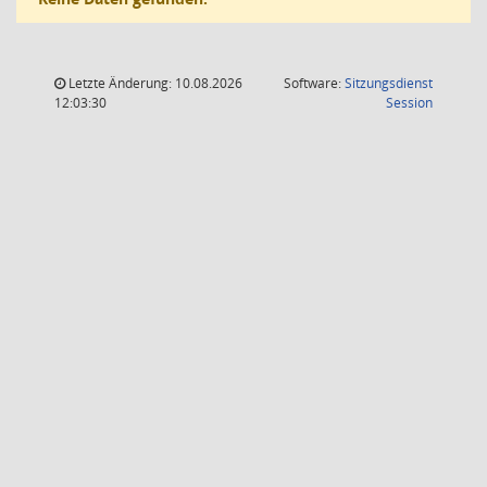
Letzte Änderung: 10.08.2026
Software:
Sitzungsdienst
(Wird in
12:03:30
Session