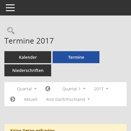
Toggle navigation
Rechercheauswahl
Termine 2017
Kalender
Termine
Niederschriften
Quartal
Quartal 1
2017
Aktuell
Amt Darß/Fischland
Keine Daten gefunden.