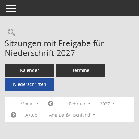
Toggle navigation
Rechercheauswahl
Sitzungen mit Freigabe für
Niederschrift 2027
Kalender
Termine
Niederschriften
Monat
Februar
2027
Aktuell
Amt Darß/Fischland