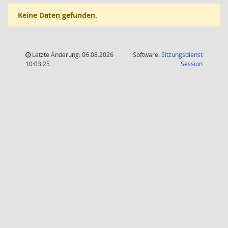
Keine Daten gefunden.
Letzte Änderung: 06.08.2026
Software:
Sitzungsdienst
(Wird in
10:03:25
Session