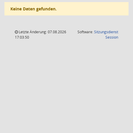
Keine Daten gefunden.
Letzte Änderung: 07.08.2026
Software:
Sitzungsdienst
(Wird in
17:03:50
Session