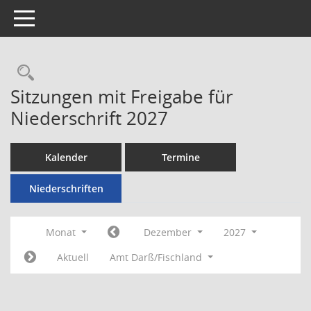
Toggle navigation
Rechercheauswahl
Sitzungen mit Freigabe für
Niederschrift 2027
Kalender
Termine
Niederschriften
Monat
Dezember
2027
Aktuell
Amt Darß/Fischland