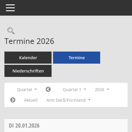
Toggle navigation
Rechercheauswahl
Termine 2026
Kalender
Termine
Niederschriften
Quartal
Quartal 1
2026
Aktuell
Amt Darß/Fischland
DI
20.01.2026