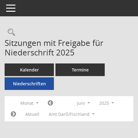
Toggle navigation
Rechercheauswahl
Sitzungen mit Freigabe für
Niederschrift 2025
Kalender
Termine
Niederschriften
Monat
Juni
2025
Aktuell
Amt Darß/Fischland