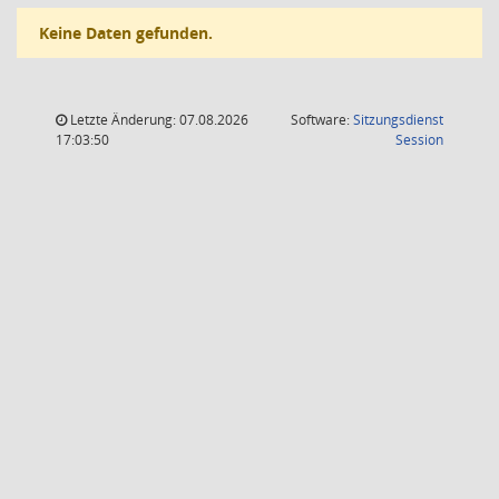
Keine Daten gefunden.
Letzte Änderung: 07.08.2026
Software:
Sitzungsdienst
(Wird in
17:03:50
Session