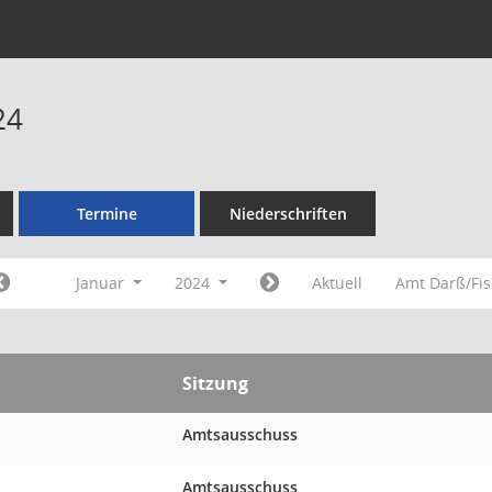
24
Termine
Niederschriften
Januar
2024
Aktuell
Amt Darß/Fi
Sitzung
Amtsausschuss
Amtsausschuss