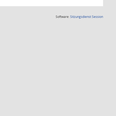
(Wird in
Software:
Sitzungsdienst
Session